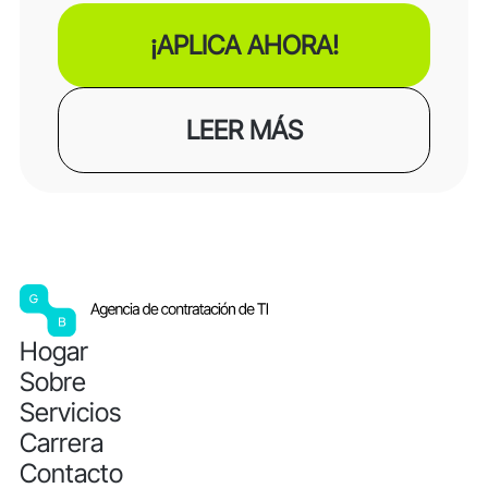
6 meses iniciales
Híbrido – Londres (1 día por semana)
¡APLICA AHORA!
Hasta £550 por día
LEER MÁS
Hogar
Sobre
Servicios
Carrera
Contacto